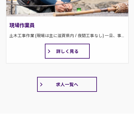
現場作業員
土木工事作業 (現場は主に滋賀県内 / 夜間工事なし) 一旦、事業所へ出勤してから現場へ向かいます。 ＜公共工事＞ 道路工事の場合：新設・改修・拡幅・排水路設置等 河川工事の場合：築堤護岸・河床保護・浚渫・新川設置等 ＜民間工事＞ 集合住宅・工場の造成工事 外構工事土間コンクリート・カーポート等
詳しく見る
求人一覧へ