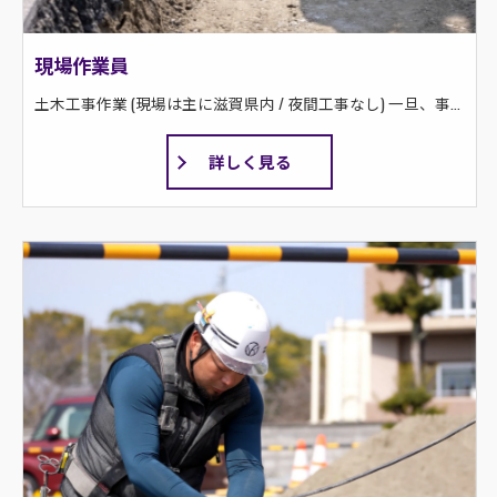
現場作業員
土木工事作業 (現場は主に滋賀県内 / 夜間工事なし) 一旦、事業所へ出勤してから現場へ向かいます。 ＜公共工事＞ 道路工事の場合：新設・改修・拡幅・排水路設置等 河川工事の場合：築堤護岸・河床保護・浚渫・新川設置等 ＜民間工事＞ 集合住宅・工場の造成工事 外構工事土間コンクリート・カーポート等
詳しく見る