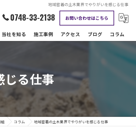
地域密着の土木業界でやりがいを感じる仕事
0748-33-2138
お問い合わせはこちら
当社を知る
施工事例
アクセス
ブログ
コラム
資格手当
正社員
感じる仕事
現場監督
転職
働きやすい
川組
コラム
地域密着の土木業界でやりがいを感じる仕事