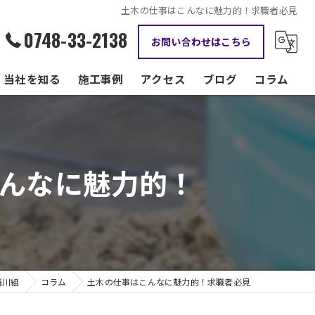
土木の仕事はこんなに魅力的！求職者必見
0748-33-2138
お問い合わせはこちら
当社を知る
施工事例
アクセス
ブログ
コラム
資格手当
正社員
んなに魅力的！
現場監督
転職
働きやすい
西川組
コラム
土木の仕事はこんなに魅力的！求職者必見