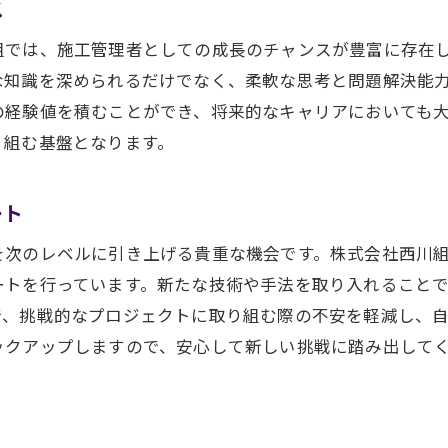
ス
キャリアアップを実現する具体的なステップ
施工管理者としての目標設定と達成
組では、施工管理者としての成長のチャンスが豊富に存在
プロジェクト経験を通じた成長機会
な知識を深められるだけでなく、柔軟な思考と問題解決能
の経験値を積むことができ、将来的なキャリアにおいても
施工管理の専門性を高める環境
り組む基盤となります。
キャリアパスの多様な選択肢
施工管理者としてのリーダーシップ開発
ート
安定と挑戦の場株式会社西川組で施工管理者として輝く
を次のレベルに引き上げる貴重な機会です。株式会社西川
安定した職場環境での安心感
ートを行っています。新たな技術や手法を取り入れること
挑戦的なプロジェクトでの成長
で、挑戦的なプロジェクトに取り組む際の不安を軽減し、
施工管理者としてのクリエイティブな挑戦
ックアップしますので、安心して新しい挑戦に踏み出して
職場での自己実現を追求
施工管理スキルを活用した社会貢献
施工管理者としてのキャリアに輝きを与える