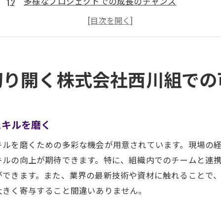
多様なプロジェクトでの成長のチャンス
施工管理者としての新しい挑戦をサポート
未来を見据えたキャリアパス
会社の安定した基盤で安心して働く
施工管理者としての自己実現の場
切り開く株式会社西川組での
スキルを活かして成長する施工管理者の新しい挑戦
施工管理者のキャリアアップを目指す方法
専門知識を活かしたプロジェクト参画
スキルを磨く
新たなスキルを学ぶ機会の提供
キルを磨くための多彩な機会が用意されています。現場の
挑戦的なプロジェクトでの自己成長
キルの向上が期待できます。特に、組織内でのチームと連
施工管理のリーダーシップを発揮する場
ができます。また、業界の最新技術や資材に触れることで
大きく寄与すること間違いありません。
施工管理者としての新しい可能性を探る
施工管理者としてのキャリアアップの道株式会社西川組