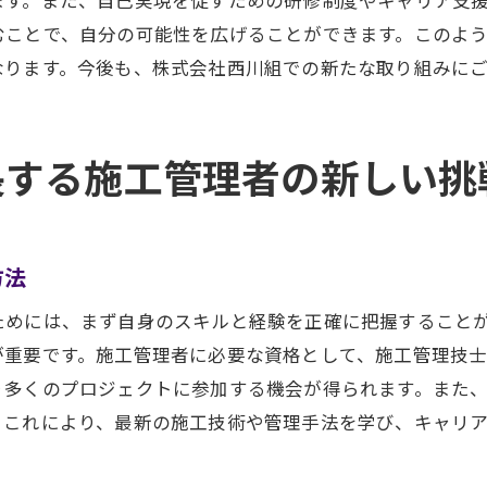
チャレンジ精神を持つ施工管理者を支援
むことで、自分の可能性を広げることができます。このよ
施工管理者募集！株式会社西川組で自分の力を試す
なります。今後も、株式会社西川組での新たな取り組みに
施工管理者としての実力を発揮する場
応募者に求められるスキルと経験
長する施工管理者の新しい挑
施工管理のプロジェクトで自分を試す
自己成長のチャンスを提供
施工管理者としての新たな挑戦を開始
方法
西川組での施工管理者としての活躍の場
ためには、まず自身のスキルと経験を正確に把握すること
株式会社西川組で施工管理者として新たな扉を開く
が重要です。施工管理者に必要な資格として、施工管理技
施工管理者としての未来を切り開く
り多くのプロジェクトに参加する機会が得られます。また
新しい環境での挑戦を楽しむ
。これにより、最新の施工技術や管理手法を学び、キャリ
施工管理者としてのキャリアを高める
多様なプロジェクトでの成長体験