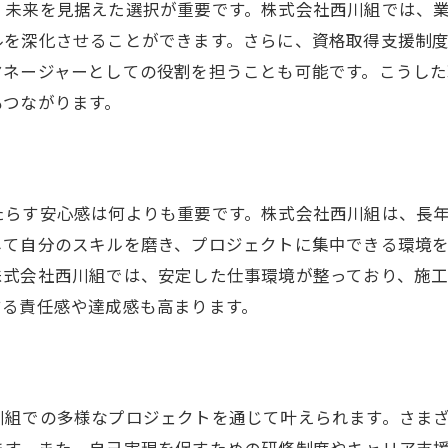
、未来を見据えた選択が重要です。株式会社西川組では、
経験者歓迎！施工管理者の新しいキャリアを築くチャン
ルを深化させることができます。さらに、資格取得支援制
経験者が活躍できるプロジェクト
マネージャーとしての役割を担うことも可能です。こうし
施工管理者としてのノウハウを活かす
もつながります。
スキルと経験をさらに磨く機会
施工管理の新たなキャリアパスの提案
経験を基にした新しい挑戦の場
たらす安心感は何よりも重要です。株式会社西川組は、長
施工管理者として自己成長を達成する
して自分のスキルを磨き、プロジェクトに集中できる環境
未知の分野に挑戦する施工管理者をサポートする西川組
株式会社西川組では、安定した仕事環境が整っており、施
新しい分野での挑戦を応援
する責任感や達成感も高まります。
施工管理者としての多様な経験を積む
未知のプロジェクトで新たなスキルを獲得
施工管理者のキャリア拡大のサポート
川組での多様なプロジェクトを通じて叶えられます。さま
新しい分野での施工管理の可能性
ます。また、自己実現を促すための研修制度やキャリア支