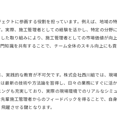
施工管理者としての新たな一歩を踏み出す
西川組での施工管理者としての新たな可能性
ジェクトに参画する役割を担っています。例えば、地域の
す。実際、施工管理者としての経験を活かし、特定の分野
うした取り組みにより、施工管理者としての市場価値が向
専門知識を共有することで、チーム全体のスキル向上にも貢
は、実践的な教育が不可欠です。株式会社西川組では、現
者は最新の技術や方法論を習得し、日々の業務にすぐに活
ニングも充実しており、実際の現場環境でのリアルなシミ
な先輩施工管理者からのフィードバックを得ることで、自
く飛躍させる鍵となります。