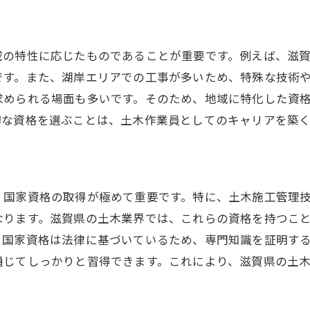
施工管理技士の資格がもたらす現場管理力
滋賀県での施工スムーズ化を図る資格
施工管理技士資格で地域に貢献する
域の特性に応じたものであることが重要です。例えば、滋
です。また、湖岸エリアでの工事が多いため、特殊な技術
資格による施工計画の効率化
求められる場面も多いです。そのため、地域に特化した資
滋賀県でのプロジェクト管理に必要な要素
切な資格を選ぶことは、土木作業員としてのキャリアを築
施工管理技士が土木作業員にとって重要な理由
安全管理資格で地域社会に貢献する土木作業員
安全管理資格が保証する作業環境の安全性
、国家資格の取得が極めて重要です。特に、土木施工管理
地域の安全を支える資格取得者の役割
なります。滋賀県の土木業界では、これらの資格を持つこ
事故を未然に防ぐための安全管理の知識
、国家資格は法律に基づいているため、専門知識を証明す
資格がもたらす地域社会への信頼
通じてしっかりと習得できます。これにより、滋賀県の土
安全管理能力の向上がもたらす社会貢献
土木作業員の安全意識を高める資格