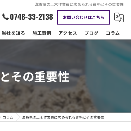
滋賀県の土木作業員に求められる資格とその重要性
0748-33-2138
お問い合わせはこちら
当社を知る
施工事例
アクセス
ブログ
コラム
資格手当
正社員
とその重要性
現場監督
転職
働きやすい
コラム
滋賀県の土木作業員に求められる資格とその重要性