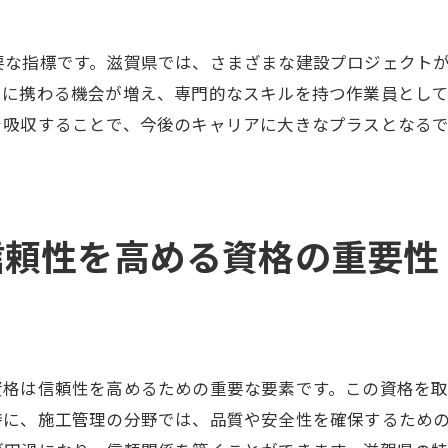
成功するプロジェクトのための資格取得戦略
滋賀県での土木作業員における資格の役割と展望
要な指標です。滋賀県では、さまざまな建設プロジェクト
トに携わる機会が増え、専門的なスキルを持つ作業員とし
土木作業員資格が示す未来の可能性
を吸収することで、今後のキャリアに大きなプラスとなる
滋賀県の地域特性に即した資格の選び方
資格取得がもたらす長期的キャリア展望
地域に密着した資格の重要性
資格が形成する土木分野の未来
信頼性を高める資格の重要性
資格を活かした滋賀県での土木作業員の将来像
資格がもたらす滋賀県土木作業員の地域信頼
地域からの信頼を確立する資格の力
資格取得で強化される地域との関係性
資格は信頼性を高めるための重要な要素です。この資格を
信頼される土木作業員になるための資格
特に、施工管理の分野では、品質や安全性を確保するため
地域社会への貢献を支える資格の重要性