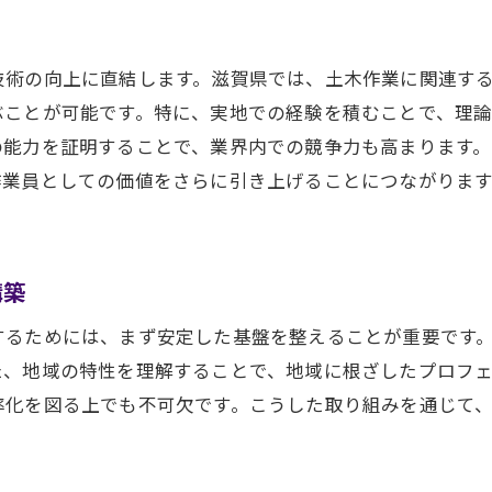
資格取得で広がる滋賀県の土木作業員の可能性
資格がもたらす職業領域の拡大
技術の向上に直結します。滋賀県では、土木作業に関連す
資格によるキャリアパスの選択肢
ぶことが可能です。特に、実地での経験を積むことで、理
滋賀県特有のプロジェクトへの参加資格
の能力を証明することで、業界内での競争力も高まります
資格取得で実現する新たな挑戦
作業員としての価値をさらに引き上げることにつながりま
土木作業員としての成長と資格の関係
資格が未来のキャリアを開く鍵
土木作業員の資格でプロジェクト成功の基盤を築く
構築
資格で得られるプロジェクト管理力
するためには、まず安定した基盤を整えることが重要です
資格が保証する品質管理とその重要性
た、地域の特性を理解することで、地域に根ざしたプロフ
プロジェクト成功に不可欠な資格の実務応用
率化を図る上でも不可欠です。こうした取り組みを通じて
資格がもたらす施工の信頼性向上
滋賀県でのプロジェクト推進力を高める資格