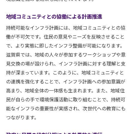
道路計画の現状と今後の見通し
交通渋滞緩和に向けた具体的取り組み
地域コミュニティとの協働による計画推進
地域間輸送の効率化と経済効果
持続可能なインフラ計画には、地域コミュニティとの協
安全性向上のための道路インフラ改善
働が不可欠です。住民の意見やニーズを反映させること
地域社会との協力による道路整備の実現
で、より実態に即したインフラ整備が可能になります。
未来志向の道路インフラ計画の重要性
滋賀県では、地域の人々が参加するワークショップや意
インフラ整備と新技術導入がもたらす未来の展
見交換の場が設けられ、インフラ計画に対する理解と支
望
持が深まっています。このように、地域コミュニティと
の連携を強化することで、インフラ計画への参加意識が
スマートシティ化を推進するインフラ革新
高まり、地域全体の一体感も生まれます。また、地域住
ICT活用による効率的なインフラ管理
民が自らの手で環境保護活動に取り組むことで、持続可
次世代エネルギーとインフラの融合
能なインフラの重要性が実感され、次世代への教育にも
交通インフラのデジタル化とその利点
つながります。
未来の生活を変える革新的インフラ技術
持続可能な開発を支える技術基盤