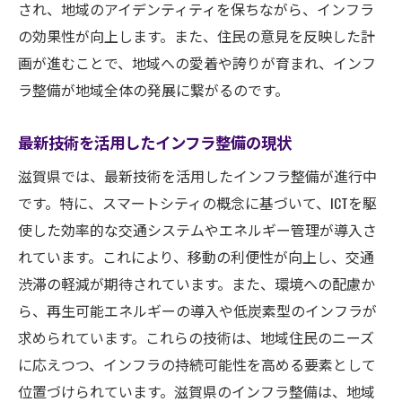
され、地域のアイデンティティを保ちながら、インフラ
インフラ計画がもたらす滋賀県の経済活性化の
の効果性が向上します。また、住民の意見を反映した計
可能性
画が進むことで、地域への愛着や誇りが育まれ、インフ
新たなビジネスチャンスの創出と拡大
ラ整備が地域全体の発展に繋がるのです。
地域産業の競争力向上とインフラの関係
最新技術を活用したインフラ整備の現状
雇用創出と地元労働力の活用促進
滋賀県では、最新技術を活用したインフラ整備が進行中
観光業の発展を促進するインフラの役目
です。特に、スマートシティの概念に基づいて、ICTを駆
地元企業の成長を支える基盤整備
使した効率的な交通システムやエネルギー管理が導入さ
経済的な視点から見るインフラ投資の影響
れています。これにより、移動の利便性が向上し、交通
公共交通網の充実が生活の利便性をどう変える
渋滞の軽減が期待されています。また、環境への配慮か
か
ら、再生可能エネルギーの導入や低炭素型のインフラが
多様な移動手段の確保と社会参加の促進
求められています。これらの技術は、地域住民のニーズ
通勤時間短縮と生活リズムの改善
に応えつつ、インフラの持続可能性を高める要素として
観光客誘致のための交通インフラ整備
位置づけられています。滋賀県のインフラ整備は、地域