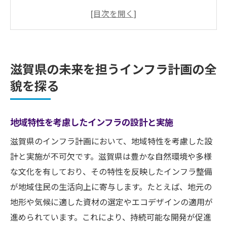
環境に配慮した持続可能なインフラの必要
性
地域コミュニティとの協働による計画推進
政府と民間の役割分担による効果的な進行
滋賀県の未来を担うインフラ計画の全
未来を見据えたインフラ計画の長期的ビジ
貌を探る
ョン
地域住民にとってのインフラ整備の具体的メリ
地域特性を考慮したインフラの設計と実施
ット
生活の質向上に寄与するインフラの要件
滋賀県のインフラ計画において、地域特性を考慮した設
計と実施が不可欠です。滋賀県は豊かな自然環境や多様
移動の効率化と時間短縮の具体的効果
な文化を有しており、その特性を反映したインフラ整備
安全性の向上と住民の安心感の増強
が地域住民の生活向上に寄与します。たとえば、地元の
地域経済への波及効果による生活改善
地形や気候に適した資材の選定やエコデザインの適用が
災害に強い地域づくりとインフラの役割
進められています。これにより、持続可能な開発が促進
次世代に継承可能なインフラの構築