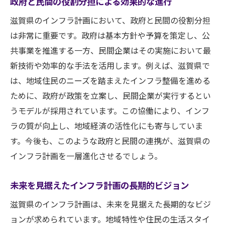
政府と民間の役割分担による効果的な進行
地域特性を活かした滋賀県インフラ計画の革新
滋賀県のインフラ計画において、政府と民間の役割分担
性
は非常に重要です。政府は基本方針や予算を策定し、公
歴史・文化を反映したユニークなインフラ
共事業を推進する一方、民間企業はその実施において最
地域資源を最大限に活用した計画策定
新技術や効率的な手法を活用します。例えば、滋賀県で
は、地域住民のニーズを踏まえたインフラ整備を進める
地域住民の声を反映したインフラデザイン
ために、政府が政策を立案し、民間企業が実行するとい
滋賀県の自然環境を守る設計の工夫
うモデルが採用されています。この協働により、インフ
地域の発展を後押しする革新的インフラ
ラの質が向上し、地域経済の活性化にも寄与していま
地域特性に根ざした未来志向のインフラ計
す。今後も、このような政府と民間の連携が、滋賀県の
画
インフラ計画を一層進化させるでしょう。
未来を見据えたインフラ計画の長期的ビジョン
滋賀県のインフラ計画は、未来を見据えた長期的なビジ
ョンが求められています。地域特性や住民の生活スタイ