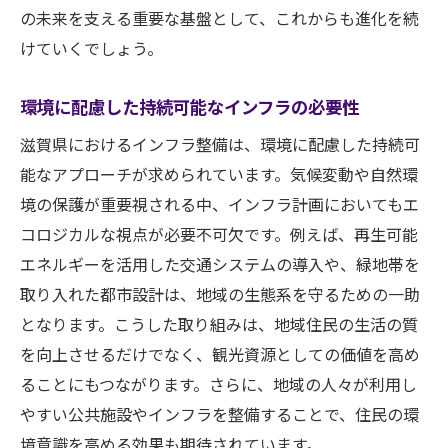
の未来を支える重要な基盤として、これからも進化を続
住民の移動範囲拡大と都市間連携の強化
けていくでしょう。
環境負荷軽減を目指した公共交通の役割
住民満足度向上に向けた交通サービスの強
環境に配慮した持続可能なインフラの必要性
化
滋賀県におけるインフラ整備は、環境に配慮した持続可
持続可能なインフラ計画が地域社会に与える影
能なアプローチが求められています。気候変動や自然環
響
境の保護が重要視される中、インフラ計画においてもエ
環境保全と経済発展の両立を目指して
コロジカルな視点が必要不可欠です。例えば、再生可能
地域資源の有効活用とインフラ設計
エネルギーを活用した交通システムの導入や、緑地帯を
住民参加型のインフラ計画の重要性
取り入れた都市設計は、地域の生態系を守るための一助
長期的視点からの持続可能な開発の推進
となります。こうした取り組みは、地域住民の生活の質
地域社会の絆を深めるインフラの役割
を向上させるだけでなく、観光資源としての価値を高め
ることにもつながります。さらに、地域の人々が利用し
持続可能性を考慮したインフラの未来展望
やすい公共施設やインフラを整備することで、住民の環
滋賀県における道路整備の最新動向とその効果
境意識を高める効果も期待されています。