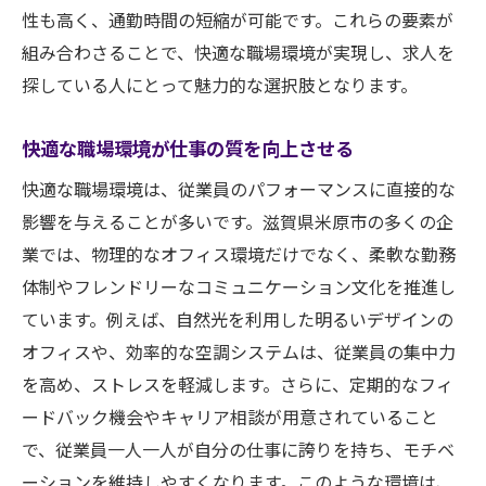
職場環境がもたらす心理的効果
性も高く、通勤時間の短縮が可能です。これらの要素が
組み合わさることで、快適な職場環境が実現し、求人を
米原市での快適オフィスの特徴
探している人にとって魅力的な選択肢となります。
快適オフィスでの働き方の多様性
米原市の企業文化と快適さの関係
快適な職場環境が仕事の質を向上させる
滋賀県米原市で働くならここ！快適オフィス求
快適な職場環境は、従業員のパフォーマンスに直接的な
人の注目ポイント
影響を与えることが多いです。滋賀県米原市の多くの企
米原市での求人における重要なポイント
業では、物理的なオフィス環境だけでなく、柔軟な勤務
快適オフィスでの働き方のポイント
体制やフレンドリーなコミュニケーション文化を推進し
職場選びで大切な要素
ています。例えば、自然光を利用した明るいデザインの
米原市での求人を探す際のアドバイス
オフィスや、効率的な空調システムは、従業員の集中力
快適オフィスでの成功事例
を高め、ストレスを軽減します。さらに、定期的なフィ
ードバック機会やキャリア相談が用意されていること
働く意義と快適オフィスの関係
で、従業員一人一人が自分の仕事に誇りを持ち、モチベ
米原市の快適オフィス求人で見つける新しいキ
ーションを維持しやすくなります。このような環境は、