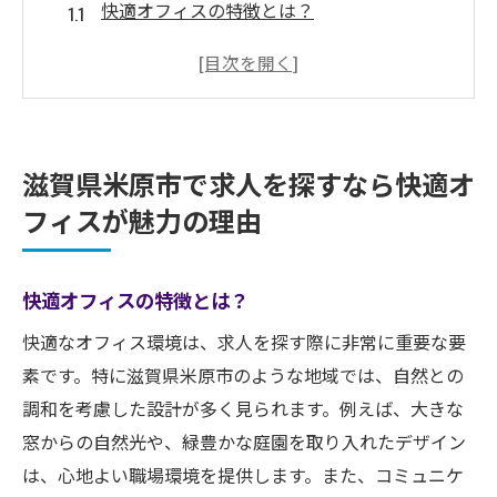
快適オフィスの特徴とは？
米原市でのオフィス環境がもたらすメリッ
ト
快適な職場環境が仕事の質を向上させる
米原市のオフィスでの働きやすさの秘密
滋賀県米原市で求人を探すなら快適オ
職場環境にこだわる理由
フィスが魅力の理由
快適オフィスがキャリアに与える影響
米原市の快適オフィス求人情報でキャリアを広
快適オフィスの特徴とは？
げる
米原市での求人情報の現状
快適なオフィス環境は、求人を探す際に非常に重要な要
素です。特に滋賀県米原市のような地域では、自然との
快適オフィスで働くことのキャリアアップ
調和を考慮した設計が多く見られます。例えば、大きな
の可能性
窓からの自然光や、緑豊かな庭園を取り入れたデザイン
求人数が多い業界は？
は、心地よい職場環境を提供します。また、コミュニケ
米原市の企業が求める人材像