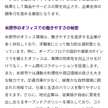
ャリア
結果として製品やサービスの質を向上させ、企業全体の
新しいキャリアの探し方
競争力を高める要因となります。
快適オフィスでのキャリア形成
米原市での求人が提供するキャリアチャン
米原市のオフィスでの働きやすさの秘密
ス
米原市のオフィス環境は、働きやすさを追求する企業が
快適オフィスでの成長戦略
多く存在しており、求職者にとって魅力的な選択肢とな
米原市の求人がもたらすキャリアアップ事
っています。特に、オープンフロアの設計や最新のITイン
例
フラを備えたオフィスは、業務の効率性を向上させるだ
快適オフィスで学べるスキルセット
けでなく、チーム間のコラボレーションを促進します。
快適オフィスでワークライフバランスを実現す
また、米原市では通勤の利便性や周辺環境の良さも大き
る米原市の求人情報
な魅力です。交通渋滞が少なく、緑豊かな自然環境に囲
まれた地域では、仕事と生活のバランスを取りやすいと
米原市でのワークライフバランスの実現方
言えます。さらに、地元企業は、従業員が自由に意見を
法
出し合えるオープンドアポリシーを導入しており、コミ
快適オフィスが実現する理想の生活