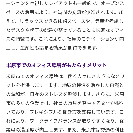
ーションを重視したレイアウトも一般的で、オープンス
快適オフィスが提供するキャリアパス
ペースの活用により、社員間の交流が促進されます。加
米原市での効果的な応募方法
えて、リラックスできる休憩スペースや、健康を考慮し
快適オフィスで働く！米原市の求人市場の特徴
たデスクや椅子の配置が整っていることも快適なオフィ
米原市の求人市場の動向を解説
スの特徴です。これにより、社員のモチベーションが向
上し、生産性も高まる効果が期待できます。
快適オフィス求人市場の今後の展望
新たな業界の台頭と求人増加
米原市でのオフィス環境がもたらすメリット
地元企業が注目するスキルセット
米原市でのオフィス環境は、働く人々にさまざまなメリ
米原市で人気のある業種とは？
ットを提供します。まず、地域の特性を活かした自然と
快適オフィス市場の競争力
の調和が、日々のストレスを軽減します。さらに、米原
米原市の求人情報を徹底解説！快適オフィスの
市の多くの企業では、社員の意見を尊重する文化が根付
魅力とは
いており、フレキシブルな働き方を支援しています。こ
米原市の快適オフィスで働く魅力
れにより、ワークライフバランスが取りやすくなり、従
快適オフィスの設備紹介
業員の満足度が向上します。また、米原市は交通の利便