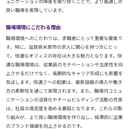
ュニケーションの障害を取り除くことで、より風通しの
米原市の企業が提供する福利厚生
良い職場を実現しています。
快適オフィスでのライフスタイルの変化
米原市でのワークライフバランスを考慮し
職場環境にこだわる理由
た求人
職場環境へのこだわりは、求職者にとって重要な要素で
快適オフィスでの働き方改革
す。特に、滋賀県米原市の求人に関心を持つ方にとっ
米原市の快適オフィスで働くメリットと求人情
て、快適なオフィスの存在は大きな魅力となります。快
報の探し方
適な職場環境は、従業員のモチベーションや生産性を向
快適オフィスで働くことの利点
上させるだけでなく、長期的なキャリア形成にも影響を
米原市での求人情報の入手方法
及ぼします。快適さへの配慮は、最新設備の導入や働き
方の柔軟性を通じて実現されます。また、職場内コミュ
快適オフィスでのキャリア構築のコツ
ニケーションの活発化やチームビルディング活動の充実
米原市の快適オフィスでの成功体験
は、社員の満足度を高める要因となります。これらの取
求人情報の効果的な活用方法
り組みが、より良い職場環境を作り出し、結果的に企業
快適オフィスでの求人応募のポイント
のブランド価値を向上させるのです。