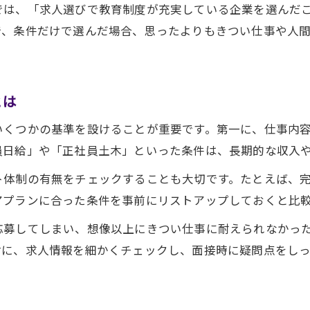
求人土木で評価される資格と選び方のコツ
では、「求人選びで教育制度が充実している企業を選んだ
で、条件だけで選んだ場合、思ったよりもきつい仕事や人
資格取得支援が充実した求人土木を探す
求人土木作業員が資格取得で得られるメリット
40代転職にも強い土木求人の注目ポイント
とは
40代転職求人土木で押さえるべき条件とは
いくつかの基準を設けることが重要です。第一に、仕事内
求人土木で年齢を活かしたキャリアアップ
員日給」や「正社員土木」といった条件は、長期的な収入
求人土木40代転職成功者の体験談に学ぶ
土木求人で見落としがちな福利厚生ポイント
ト体制の有無をチェックすることも大切です。たとえば、
アプランに合った条件を事前にリストアップしておくと比
求人土木で安定収入を目指す転職準備法
応募してしまい、想像以上にきつい仕事に耐えられなかっ
対に、求人情報を細かくチェックし、面接時に疑問点をし