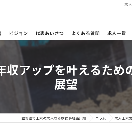
求
容
ビジョン
代表あいさつ
よくある質問
求人一覧
年収アップを叶えるため
展望
滋賀県で土木の求人なら株式会社西川組
コラム
求人土木