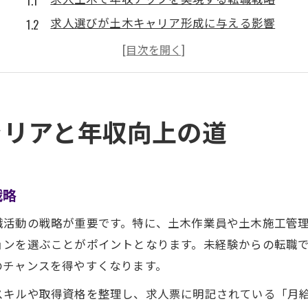
求人選びが土木キャリア形成に与える影響
求人土木の仕事選びで失敗しない基準とは
求人土木業界の年収相場とキャリアアップ法
求人土木で求められるスキルと将来性を分析
安定収入へ導く土木業界転職成功の秘訣
ャリアと年収向上の道
求人土木で安定収入を得る選び方のコツ
求人情報から見る転職成功者の共通点
求人土木業界で失敗しない企業選びの基準
戦略
施工管理求人土木で評価される経験と資格
職活動の戦略が重要です。特に、土木作業員や土木施工管
求人土木作業員が重視すべき労働環境とは
ョンを選ぶことがポイントとなります。未経験からの転職
転職土木分野の求人動向と未来展望を探る
のチャンスを得やすくなります。
求人土木市場の変化と今後のトレンド分析
スキルや取得資格を整理し、求人票に明記されている「月