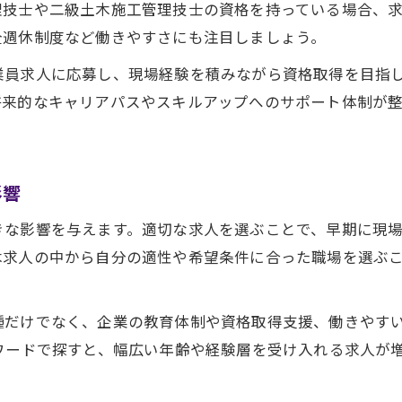
土木転職おすすめポイントと将来への備え
理技士や二級土木施工管理技士の資格を持っている場合、
求人土木未経験者でも挑戦できる理由
全週休制度など働きやすさにも注目しましょう。
2025年問題が与える求人土木の影響とは
業員求人に応募し、現場経験を積みながら資格取得を目指し
求人土木サイトの活用で情報収集を強化
将来的なキャリアパスやスキルアップへのサポート体制が
未経験から正社員土木求人に挑む選択肢
未経験土木求人で正社員を目指す方法とは
影響
求人土木未経験者歓迎のポイントを解説
求人土木で正社員になる面接準備のコツ
きな影響を与えます。適切な求人を選ぶことで、早期に現
土木作業員求人で求められる基礎スキル
木求人の中から自分の適性や希望条件に合った職場を選ぶ
求人土木の現場で成長できる環境を探す
資格取得が土木求人で収入増加につながる理由
種だけでなく、企業の教育体制や資格取得支援、働きやす
ワードで探すと、幅広い年齢や経験層を受け入れる求人が
資格取得で求人土木の年収が上がる仕組み
。
土木施工管理技士求人に強くなるポイント