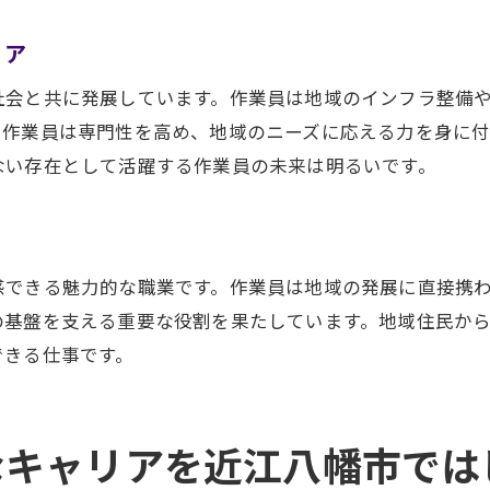
充実した技術研修とキャリアアップのチャンスがある作業
リア
株式会社西川組の研修プログラム
技術研修の充実度
社会と共に発展しています。作業員は地域のインフラ整備
、作業員は専門性を高め、地域のニーズに応える力を身に
キャリアアップの具体的なステップ
ない存在として活躍する作業員の未来は明るいです。
キャリア形成に役立つ研修内容
研修を通じたスキル習得
実践的な技術研修の魅力
豊かな自然環境で働く魅力近江八幡市の作業員募集
感できる魅力的な職業です。作業員は地域の発展に直接携
の基盤を支える重要な役割を果たしています。地域住民か
自然環境が作業員に与える影響
できる仕事です。
自然に囲まれた職場環境
近江八幡市の自然の魅力を生かした仕事
自然環境で働くことのメリット
なキャリアを近江八幡市では
自然との調和を感じる作業現場