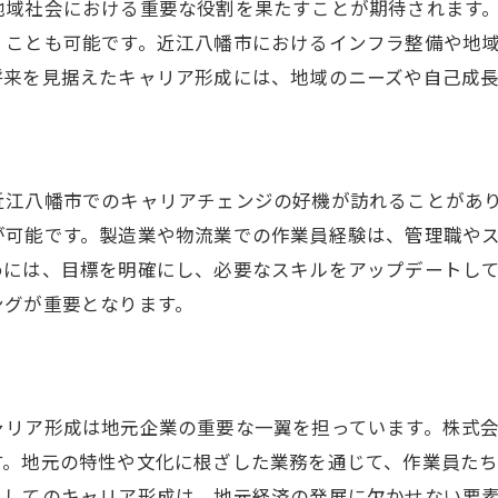
地域社会における重要な役割を果たすことが期待されます
情熱を注げる仕事の魅力
くことも可能です。近江八幡市におけるインフラ整備や地
情熱的な働き方を支援する環境
将来を見据えたキャリア形成には、地域のニーズや自己成
近江八幡市でのキャリアチェンジの好機が訪れることがあ
が可能です。製造業や物流業での作業員経験は、管理職や
めには、目標を明確にし、必要なスキルをアップデートし
ングが重要となります。
ャリア形成は地元企業の重要な一翼を担っています。株式
す。地元の特性や文化に根ざした業務を通じて、作業員た
としてのキャリア形成は、地元経済の発展に欠かせない要