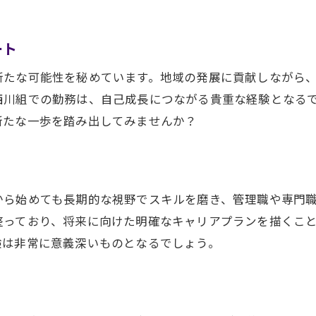
自然愛好者に最適な作業員求人
伝統文化と共に成長する近江八幡市の作業員求人情報
ート
近江八幡市の伝統文化紹介
新たな可能性を秘めています。地域の発展に貢献しながら
伝統文化と作業員の関係
西川組での勤務は、自己成長につながる貴重な経験となる
文化を感じながら働く喜び
新たな一歩を踏み出してみませんか？
近江八幡市での仕事と文化体験
伝統文化を学びながらのキャリア
文化の魅力を仕事に活かす方法
から始めても長期的な視野でスキルを磨き、管理職や専門
あなたの情熱を活かす近江八幡市の作業員キャリア
整っており、将来に向けた明確なキャリアプランを描くこ
情熱を持って働ける作業員の仕事
験は非常に意義深いものとなるでしょう。
自分の情熱を活かす職場選び
近江八幡市で情熱を持って挑戦
情熱がキャリアを切り拓く