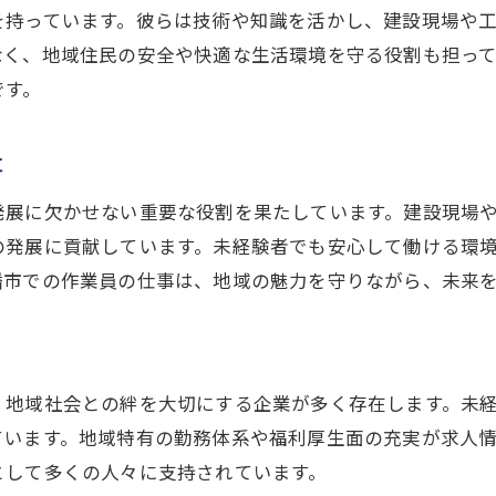
未経験から作業員へチャレンジ
を持っています。彼らは技術や知識を活かし、建設現場や
株式会社西川組の未経験者向け研修プログラム
なく、地域住民の安全や快適な生活環境を守る役割も担っ
未経験者が活躍できる理由
です。
新たなスキルを身につけるチャンス
事
未経験者が成功するためのサポート体制
ゼロからのスタートで成長を実感
発展に欠かせない重要な役割を果たしています。建設現場
近江八幡市で作業員としてのスキルを磨き未来を切り拓く
の発展に貢献しています。未経験者でも安心して働ける環
幡市での作業員の仕事は、地域の魅力を守りながら、未来
技術スキルの向上を目指して
スキルアップのための研修内容
スキルを活かした活躍の場
未来を見据えたスキルアップ
、地域社会との絆を大切にする企業が多く存在します。未
スキル向上のためのコツ
ています。地域特有の勤務体系や福利厚生面の充実が求人
として多くの人々に支持されています。
スキルを磨き続ける作業員たち