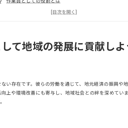
作業員としての役割とは
近江八幡市の発展を支える作業員の仕事
地域密着の作業員求人の魅力
地域社会と共に成長する作業員のキャリア
地域貢献を実感できる仕事
として地域の発展に貢献しよ
作業員としての新たなキャリアを近江八幡市ではじめよう
近江八幡市での作業員キャリアのスタート
株式会社西川組でのキャリアパス
作業員としての将来展望
せない存在です。彼らの労働を通じて、地元経済の振興や
キャリアチェンジの好機
活向上や環境改善にも寄与し、地域社会との絆を深めてい
地元企業でのキャリア形成
す。
作業員としてのキャリアアップの道
未経験者歓迎！近江八幡市で作業員として成長する機会