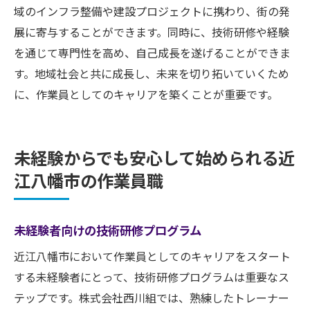
域のインフラ整備や建設プロジェクトに携わり、街の発
未経験者でも安心して働ける近江八幡市の作業
展に寄与することができます。同時に、技術研修や経験
員求人情報
を通じて専門性を高め、自己成長を遂げることができま
信頼できる求人サイトの紹介
す。地域社会と共に成長し、未来を切り拓いていくため
未経験者歓迎の求人の特徴
に、作業員としてのキャリアを築くことが重要です。
企業が求める人物像とスキル
研修制度の充実した企業リスト
未経験からでも安心して始められる近
求人情報の更新頻度とチェック方法
江八幡市の作業員職
応募から採用までの流れとアドバイス
未経験者向けの技術研修プログラム
近江八幡市において作業員としてのキャリアをスタート
する未経験者にとって、技術研修プログラムは重要なス
テップです。株式会社西川組では、熟練したトレーナー