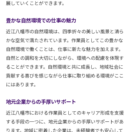
展していくことができます。
近江八幡市で作業員としてのスキルを磨くため
の方法
豊かな自然環境での仕事の魅力
実践的な研修とトレーニング
近江八幡市の自然環境は、四季折々の美しい風景と清ら
資格取得のサポートプログラム
かな空気で満たされています。作業員としてこの豊かな
スキルアップセミナーとワークショップ
自然環境で働くことは、仕事に新たな魅力を加えます。
自然との調和を大切にしながら、環境への配慮を体現す
現場での経験を積むためのアプローチ
ることができます。自然環境と共に成長し、地域社会に
同僚や上司から学べる環境
貢献する喜びを感じながら仕事に取り組める環境がここ
最新技術の導入と活用方法
にはあります。
地域社会に貢献しながら成長できる近江八幡市
の作業員の仕事
地元企業からの手厚いサポート
地域の発展に寄与するプロジェクト
近江八幡市における作業員としてのキャリア形成を支援
コミュニティとの連携や協力
する手段の一つに、地元企業からの手厚いサポートがあ
地域イベントへの参加と支援
ります。地域に密着した企業は、未経験者でも安心して