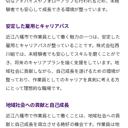
切なアドバイスやフォローアップも行われるため、未経
キャリアアップのための具体的ステップ
験者でも安心して成長できる環境が整っています。
上司や同僚との信頼関係の築き方
継続的な学習とスキルの向上
安定した雇用とキャリアパス
リーダーシップスキルの習得方法
近江八幡市で作業員として働く魅力の一つは、安定した
キャリアパスの設計と目標設定
雇用とキャリアパスが整っていることです。株式会社西
企業内での昇進と評価制度
川組では、未経験者でも安心してスキルを磨くことがで
近江八幡市で作業員の仕事を見つけるためのポ
き、将来のキャリアプランを描く支援をしています。地
イント
域社会に貢献しながら、自己成長を遂げるための環境が
求人情報の探し方と活用法
整っており、作業員としてのキャリアを真剣に考える方
履歴書と面接のポイント
にとって理想的な職場です。
地元企業の特徴と選び方
地域社会への貢献と自己成長
効果的なネットワーキングの方法
近江八幡市で作業員として働くことは、地域社会への貢
労働条件と福利厚生のチェックポイント
献と自己成長を両立させる絶好の機会です。作業員は地
仕事探しのためのリソースとツール