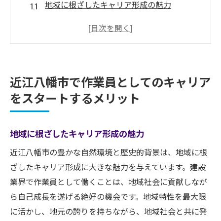
地域に根ざしたキャリア形成の魅力
豊かな自然環境での仕事の魅力
地元企業からの手厚いサポート
未経験者でも安心のスタート
安定した雇用とキャリアパス
近江八幡市で作業員としてのキャリア
地域社会への貢献と自己成長
をスタートするメリット
未経験からでも安心して始められる近江八幡市
の作業員職
地域に根ざしたキャリア形成の魅力
未経験者向けの技術研修プログラム
近江八幡市の豊かな自然環境と歴史的背景は、地域に根
サポート体制が充実した企業の紹介
ざしたキャリア形成に大きな魅力を与えています。建設
初めての現場でも安心の環境
業界で作業員として働くことは、地域社会に貢献しなが
作業内容の詳細と必要なスキル
ら自己成長を遂げる絶好の機会です。地域特性を最大限
未経験者が活躍できる理由
に活かし、地元の誇りを持ちながら、地域社会と共に発
地域の企業が提供するサポート内容