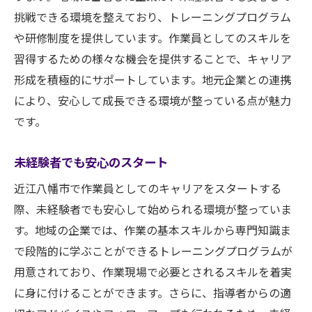
環境保護活動への貢献
挑戦できる環境を整えており、トレーニングプログラム
地元住民との関わり方
や研修制度を提供しています。作業員としてのスキルを
習得するための様々な機会を提供することで、キャリア
地域社会での作業員の役割
形成を積極的にサポートしています。地元企業との連携
近江八幡市の豊かな自然環境で作業員としての
により、安心して成長できる環境が整っている点が魅力
キャリアを築く
です。
自然に囲まれた職場環境の魅力
季節ごとの風景を楽しむ仕事
未経験者でも安心のスタート
自然保護活動と連携した業務
近江八幡市で作業員としてのキャリアをスタートする
環境に優しい作業方法の導入
際、未経験者でも安心して始められる環境が整っていま
地域の自然資源を活かしたプロジェクト
す。地域の企業では、作業の基本スキルから専門知識ま
自然環境でのリフレッシュ方法
で段階的に学ぶことができるトレーニングプログラムが
作業員として近江八幡市でキャリアアップする
用意されており、作業現場で必要とされるスキルを着実
ための秘訣
に身に付けることができます。さらに、指導者からの適