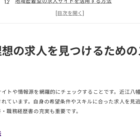
地域密着型の求人サイトを活用する方法
ネットワーキングで仕事のチャンスを広げる
自己分析とキャリアプランの重要性
面接準備と自己PRのコツ
フォローアップと交渉のポイント
理想の求人を見つけるための
求職者必見近江八幡市での仕事探しのコツ
地元企業の求人情報を効率的に収集する方法
インターネットを活用した求人情報の検索
求人情報誌やフリーペーパーの活用法
サイトや情報源を網羅的にチェックすることです。近江八
近江八幡市のハローワークを利用する利点
されています。自身の希望条件やスキルに合った求人を見
転職エージェントを活用するメリット
書・職務経歴書の充実も重要です。
応募書類作成のポイントと注意点
近江八幡市の求職市場を徹底分析求職者のための情報
法