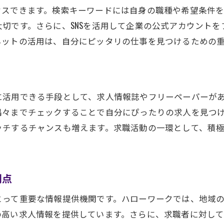
セスできます。検索キーワードには自身の職種や希望条件
求職者が知るべき企業の評判と口コミ
切です。さらに、SNSを活用して企業の公式アカウント
応募前にチェックすべきポイント
ネットの活用は、自分にピッタリの仕事を見つけるための
に活用できる手段として、求人情報誌やフリーペーパーが
隅々までチェックすることで自分にぴったりの求人を見つ
ッチするチャンスも増えます。求職活動の一環として、積
利点
とって重要な情報提供機関です。ハローワークでは、地域
の高い求人情報を提供しています。さらに、求職者に対し