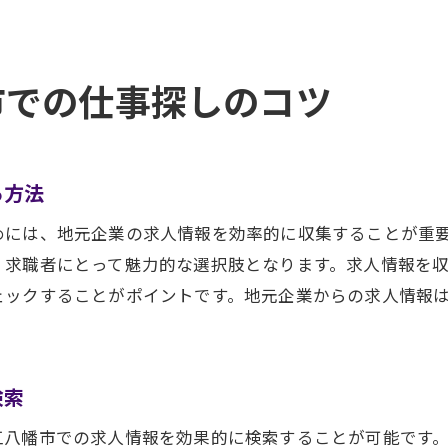
求職活動での失敗を防ぐためのポイント
キャリアアップを目指す近江八幡市での求職者向け情報
市での仕事探しのコツ
キャリアプランの立て方と実行方法
スキルアップのための研修とセミナー情報
資格取得がキャリアに与える影響
る方法
キャリアアップに役立つネットワーキングの方法
めには、地元企業の求人情報を効率的に収集することが重
転職活動での成功事例とそのポイント
、求職者にとって魅力的な選択肢となります。求人情報を
自己成長を促進するためのリソース活用法
ェックすることがポイントです。地元企業からの求人情報
近江八幡市の求人情報求職者が知っておくべきポイント
主要求人サイトの紹介と活用方法
地元企業の求人情報を効率的に収集する方法
検索
求職者が避けるべき求人の特徴
江八幡市での求人情報を効果的に検索することが可能です
給与条件と福利厚生の確認方法