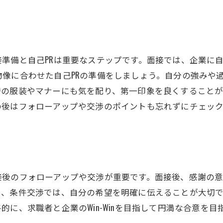
求職者のための近江八幡市求人市場最新動向
最新の求人情報とその見つけ方
業界別の求人動向とその特徴
準備と自己PRは重要なステップです。面接では、企業に
求職者が注目すべき求人市場のポイント
像に合わせた自己PRの準備をしましょう。自分の強みや
経済状況が求人市場に与える影響
の服装やマナーにも気を配り、第一印象を良くすることが
求職者が知っておくべき最新の労働市場情報
の後はフォローアップや交渉のポイントも忘れずにチェッ
今後の求人市場の見通しと求職者の対応策
応募のポイント近江八幡市での求職活動を成功させる方
効果的な履歴書と職務経歴書の書き方
面接で好印象を与えるテクニック
接後のフォローアップや交渉が重要です。面接後、感謝の
自己PRと志望動機の伝え方
た、条件交渉では、自分の希望を明確に伝えることが大切
応募後のフォローアップの重要性
的に、求職者と企業のWin-Winを目指して円満な合意を
内定を得るための交渉術