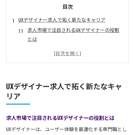
目次
UXデザイナー求人で拓く新たなキャリア
求人市場で注目されるUXデザイナーの役割
とは
求人選びでキャリアアップを目指すための
視点
UXデザイナー求人が増加する背景と理由
求人情報から見抜く成長企業の特徴と傾向
UXデザイナー求人で拓く新たなキャ
UXデザイナー求人で重視されるスキルと経
リア
験
未経験からUXデザイナー転職の現実を考える
求人市場で注目されるUXデザイナーの役割とは
未経験OKのUXデザイナー求人に必要な準備
求人票の“未経験歓迎”表記を見極めるポイン
UXデザイナーは、ユーザー体験を最適化する専門職とし