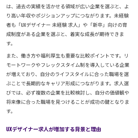
は、過去の実績を活かせる領域が広い企業を選ぶと、よ
UXデザイナー求人から読み解く月収と年収
り高い年収やポジションアップにつながります。未経験
相場
者も「UXデザイナー 未経験 求人」や「新卒」向けの育
求人情報から見る経験別UXデザイナーの収
成制度がある企業を選ぶと、着実な成長が期待できま
入差
す。
求人票に隠れた年収アップの秘訣を探る
また、働き方や福利厚生も重要な比較ポイントです。リ
UXデザイナー求人と平均年収の関係を解説
モートワークやフレックスタイム制を導入している企業
実務未経験でも挑戦できるUX求人条件とは
が増えており、自分のライフスタイルに合った職場を選
求人票に見る未経験可UXデザイナーの条件
ぶことで長期的なキャリア形成につながります。求人選
未経験からUXデザイナー求人を探すポイン
びでは、必ず複数の企業を比較検討し、自分の価値観や
ト
将来像に合った職場を見つけることが成功の鍵となりま
求人で重視される未経験者向けスキルの具
す。
体例
UXデザイナー求人が増加する背景と理由
実務未経験者が求人で評価される方法とは