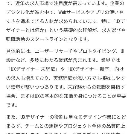
ト
て、近年の求人市場で注目度が高まっています。企業の
デジタル化が進む中で、Webサービスやアプリの使いや
未経験転職で求められるポートフォリオと
すさを追求できる人材が求められています。特に「UXデ
は
ザイナーとは何か」という基礎的な理解が、求人選びや
求人を比較してわかる未経験者の通過ライ
転職活動のスタートラインとなります。
ン
具体的には、ユーザーリサーチやプロトタイピング、UI
UXデザイナーやめとけという意見の真相解
設計など、多岐にわたる業務が含まれます。業界では
説
「UXデザイナー 未経験」や「UXデザイナー 新卒」向け
今注目の求人から探るUX職の将来性
の求人も増えており、実務経験が浅い方でも挑戦しやす
求人動向で読み解くUXデザイナーの将来性
い環境が整いつつあります。未経験からの転職を目指す
UI/UXデザイナーの求人が示す業界成長の理
場合、まずはUXの基本的な知識を身につけることが重要
由
です。
求人を見るだけで見抜くUX職の年収と展望
また、UXデザイナーの役割は単なるデザイン作業にとど
UXデザイナー求人が注目される今後の市場
まらず、チームとの連携やプロジェクト全体の品質向上
予測