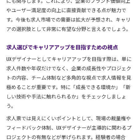
にも関与します。これにより、企業のブランド価値向上
求人情報比較で見えるUXデザイナーの安定
やユーザー満足度の向上に直接貢献できる点が魅力で
性
す。今後も求人市場での需要は拡大が予想され、キャリ
UXデザイナーの求人選びで失敗しない秘訣
アの選択肢として非常に有望な分野と言えるでしょう。
UXデザイナー求人選択で重視すべきポイン
ト
求人選びでキャリアアップを目指すための視点
求人票から見抜くブラック求人の特徴
UXデザイナーとしてキャリアアップを目指す際は、単に
求人を比較して最適な職場環境を見極める
求人件数や年収だけでなく、企業の成長性やプロジェク
方法
トの内容、チーム体制など多角的な視点で求人情報を見
UXデザイナー求人選びで後悔しないコツ
極めることが重要です。特に「成長できる環境か」「新
しい技術や手法に触れられるか」をチェックしましょ
求人情報と現場のギャップをなくすチェッ
う。
ク法
求人比較で見るUXデザイナー年収の傾向
求人票では見えにくいポイントとして、現場の裁量権や
フィードバック体制、UXデザイナーが主導的に関わるプ
求人を比較してわかるUXデザイナー年収の
ロジェクトの有無などが挙げられます。経験者の場合
実態