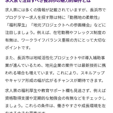
求人票で注目すべき長浜市の魅力的条件とは
プログラマー求人応募時のチェックリスト
求人票には多くの情報が記載されていますが、長浜市で
正社員求人で重視すべき福利厚生の確認法
プログラマー求人を探す際は特に「勤務地の柔軟性」
理想の職場を見つける長浜市の求人事情
「福利厚生」「地元プロジェクトへの参画機会」などに
長浜市プログラマー求人市場の最新トレン
注目しましょう。例えば、在宅勤務やフレックス制度の
ド
有無は、ワークライフバランス重視の方にとって大切な
応募前に知っておきたい求人事情の実例
ポイントです。
求人票から読み解く職場の雰囲気や特徴
また、長浜市は地域活性化プロジェクトやIT導入補助事
理想職場を見つけるための情報収集術
業が進んでいるため、地元企業の案件では最新技術に携
求人選びで活かせる地元企業の魅力とは
われる場合も増えています。これにより、スキルアップ
長浜市で叶える希望のプログラマーワーク
やキャリア形成の幅が広がるチャンスが期待できます。
希望条件に合う求人を効率良く探す方法
求人票の福利厚生や教育サポート欄も見逃さず、例えば
プログラマー求人で実現する理想の働き方
資格取得支援や定期的な勉強会の有無などをチェックし
長浜市で長く働ける職場選びのコツ
ましょう。これらの条件は、働きやすさや成長環境を左
転職活動を成功に導く求人応募の流れ