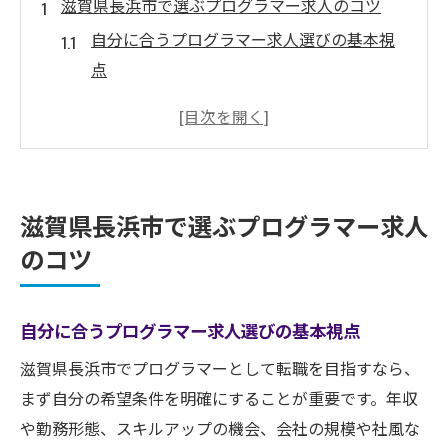
滋賀県長浜市で選ぶプログラマー求人のコツ
自分に合うプログラマー求人選びの基本視
点
求人票で注目すべき長浜市の魅力的条件と
は
働き方や正社員求人の探し方を徹底解説
未経験でも安心の求人情報の見極め方
滋賀県長浜市で選ぶプログラマー求人
プログラマー求人比較時の重要ポイント整
のコツ
理
未経験から始める長浜市でのIT転職道
自分に合うプログラマー求人選びの基本視点
未経験歓迎の求人で新たな一歩を踏み出す
プログラマー求人で転職成功を目指す秘訣
滋賀県長浜市でプログラマーとして転職を目指すなら、
まず自分の希望条件を明確にすることが重要です。年収
長浜市で学びながら働ける求人の探し方
や勤務形態、スキルアップの機会、会社の規模や社風な
求人票から読み取る研修制度の充実度分析