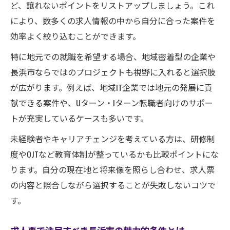
ど、譲れないポイントをリストアップしましょう。これ
IT業界未経験でも安心の転職サポート活用法
により、数多くの求人情報の中から自分に合った案件を
働き方重視で探す長浜市のプログラマー求人
効率よく絞り込むことができます。
リモート可など多様な求人の最新動向を紹
特に地元での就職を希望する場合、地域密着型の企業や
介
長浜市ならではのプロジェクトも視野に入れると選択肢
働き方重視で選ぶ正社員求人の見極め方
が広がります。例えば、地域IT企業では地元の発展に貢
プログラマー求人におけるワークライフバ
献できる案件や、Uターン・Iターン転職者向けのサポー
ランス
トが充実しているケースも多いです。
希望条件別求人検索のテクニックを解説
未経験者やキャリアチェンジを考えている方は、研修制
在宅勤務可求人で叶える理想の働き方
度やOJTなど教育体制が整っているかも比較ポイントにな
転職成功へ導く滋賀県長浜市求人の選び方
ります。自分の現在地と将来像を照らし合わせ、求人票
求人選びで重視したい将来性と職場環境
の内容と照合しながら選択することが失敗しないコツで
長浜市の求人票比較で見落としがちな点
す。
転職活動で役立つ求人サイト活用術